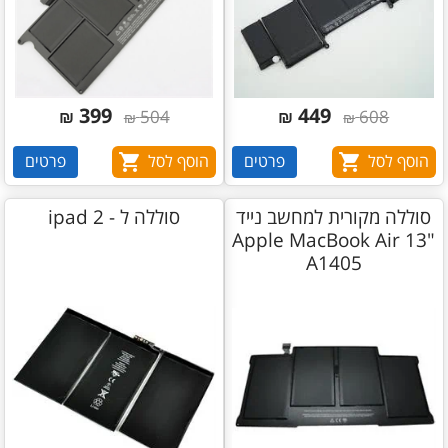
399
449
₪
504
₪
608
₪
₪
הוסף לסל
פרטים
הוסף לסל
פרטים
סוללה מקורית למחשב נייד
סוללה ל - ipad 2
Apple MacBook Air 13"
A1405