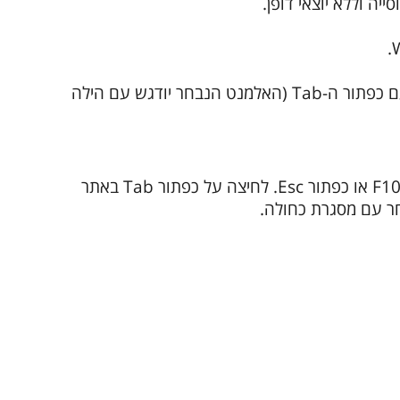
ה וללא יוצאי דופן.
ההנגשה כוללת: התאמת האלמנטים באתר, אפשרות לעבור בין אלמנטים באתר עם כפתור ה-Tab (האלמנט הנבחר יודגש עם הילה
ניתן לפתוח את תפריט ההנגשה ע"י לחיצה אחת על כפתור F10 ולסגור אותו ע"י F10 או כפתור Esc. לחיצה על כפתור Tab באתר
ר עם מסגרת כחולה.