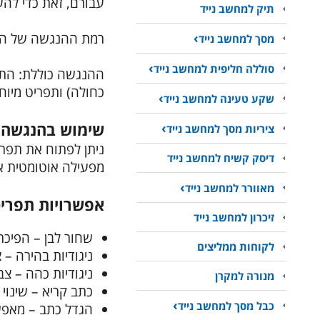
עבורם, זאת כדי להע
תיק למחשב נייד
רמת ההנגשה של האתר היא AA בהתאם להנחיות  2.0
מסך למחשב נייד
סוללה חליפית למחשב נייד
כחולה) ותפריט מיוח
שקע טעינה למחשב נייד
שימוש בהנגשה 
ציריות מסך למחשב נייד
דיסק קשיח למחשב נייד
מפעילה אוטומטית א
מאוורר למחשב נייד
אפשרויות תפרי
זיכרון למחשב נייד
שחור לבן – הפיכת ה
לקוחות ממליצים
ניגודיות בהירה –
ניגודיות כהה – צ
מנורה למקרן
כתב קריא – שינוי
כבל מסך למחשב נייד
הגדל כתב – מאפשר לה