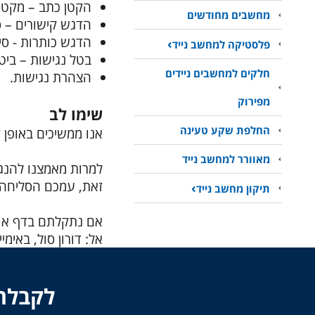
הקטן כתב – מקטין
מחשבים מחודשים
הדגש קישורים – סי
הדגש כותרות - סימ
פלסטיקה למחשב נייד
בטל נגישות – ביט
חלקים למחשבים ניידים
הצהרת נגישות.
מפירוק
שימו לב
החלפת שקע טעינה
אנו ממשיכים באופן 
מאוורר למחשב נייד
למרות מאמצנו להנגי
זאת, עמכם הסליחה.
תיקון מחשב נייד
אם נתקלתם בדף או 
אל: דורון סול, באימיי
לקבלת 