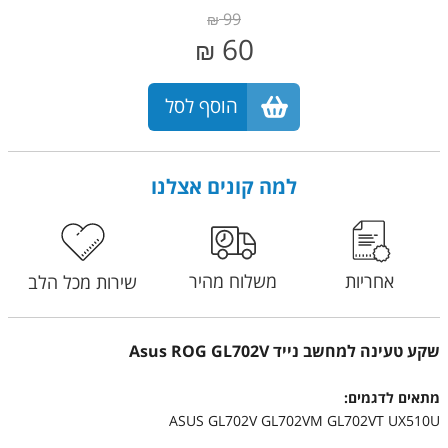
99
₪
60
₪
הוסף לסל
למה קונים אצלנו
אחריות
משלוח מהיר
שירות מכל הלב
שקע טעינה למחשב נייד Asus ROG GL702V
מתאים לדגמים:
ASUS GL702V GL702VM GL702VT UX510U