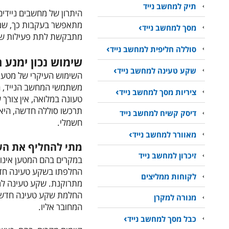
תיק למחשב נייד
היתרון של מחשבים ניידים
מתאפשר בעקבות כך, שמחש
מסך למחשב נייד
מתבקשת לתת פעילות של 
סוללה חליפית למחשב נייד
שימוש נכון ימנע 
שקע טעינה למחשב נייד
השימוש העיקרי של מטען 
משתמשי המחשב הנייד, הי
ציריות מסך למחשב נייד
טעונה במלואה, אין צור
תרכשו סוללה חדשה, היא 
דיסק קשיח למחשב נייד
חשמלי.
מאוורר למחשב נייד
מתי להחליף את ה
זיכרון למחשב נייד
במקרים בהם המטען אינו
החלפתו בשקע טעינה חדש
לקוחות ממליצים
מתרוקנת. שקע טעינה למ
החלמת שקע טעינה חדש ל
מנורה למקרן
המחובר אליו.
כבל מסך למחשב נייד